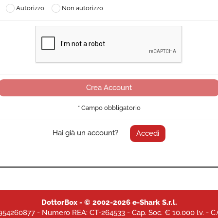
Autorizzo
Non autorizzo
* Campo obbligatorio
Hai già un account?
Accedi
DottorBox - © 2002-2026 e-Shark S.r.l.
03954260877 - Numero REA: CT-264533 - Cap. Soc. € 10.000 i.v. - C.C