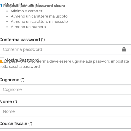
Mostra Password
Requisiti per una password sicura
Minimo 8 caratteri
Almeno un carattere maiuscolo
Almeno un carattere minuscolo
Almeno un numero
Conferma password
(*)
Mostra Password
La password di conferma deve essere uguale alla password impostata
nella casella password
Cognome
(*)
Nome
(*)
Codice fiscale
(*)